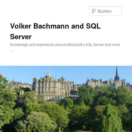
Zum
primären
Such
Inhalt
springen
Volker Bachmann and SQL
Server
Knowledge and experience around Microsoft’s SQL Server and more
…