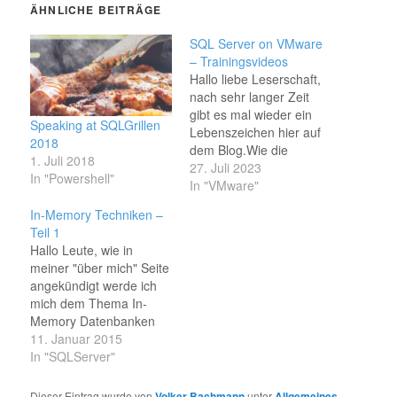
ÄHNLICHE BEITRÄGE
SQL Server on VMware
– Trainingsvideos
Hallo liebe Leserschaft,
nach sehr langer Zeit
gibt es mal wieder ein
Speaking at SQLGrillen
Lebenszeichen hier auf
2018
dem Blog.Wie die
1. Juli 2018
meisten bestimmt
27. Juli 2023
In "Powershell"
mitbekommen haben,
In "VMware"
bin ich seit Februar
In-Memory Techniken –
2022 fest angestellter
Teil 1
Datenbank Administrator
Hallo Leute, wie in
im Bereich SQL
meiner "über mich" Seite
Managed Service bei der
angekündigt werde ich
SARPEDON Quality Lab
mich dem Thema In-
GmbH Ich beobachte
Memory Datenbanken
natürlich weiter neben
des SQL Server 2014
11. Januar 2015
der SQL auch…
widmen. Die
In "SQLServer"
beeindruckende
Beschleunigung, die ein
Dieser Eintrag wurde von
Volker Bachmann
unter
Allgemeines