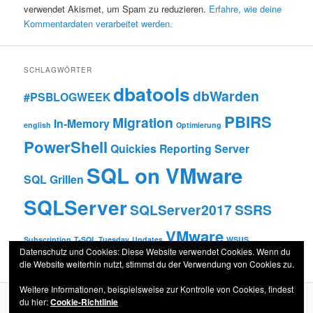
verwendet Akismet, um Spam zu reduzieren.
Erfahre, wie deine
Kommentardaten verarbeitet werden.
SCHLAGWÖRTER
dbatools
dbWarden
#PSBLOGWEEK
PBIRS
Migration
In-Memory
english
Optimierung
PowerShell
Quickies
Reporting Server
SQL on VMware
SQL Grillen
SQLServer
SQLServer2017
SSRS
VMware
Subscription
T-SQL Tuesday
Updates
WSUS
Datenschutz und Cookies: Diese Website verwendet Cookies. Wenn du
die Website weiterhin nutzt, stimmst du der Verwendung von Cookies zu.
Weitere Informationen, beispielsweise zur Kontrolle von Cookies, findest
du hier:
Cookie-Richtlinie
Datenschutzerklärung
Stolz präsentiert von WordPress