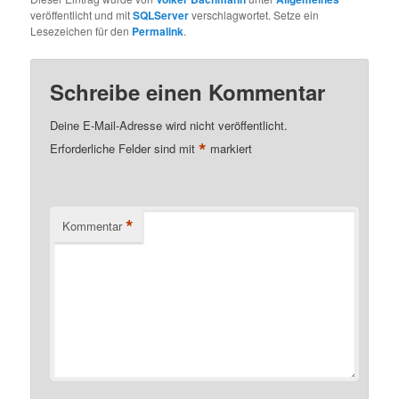
Insert Statement durch
veröffentlicht und mit
SQLServer
verschlagwortet. Setze ein
In-Memory Techniken
Lesezeichen für den
Permalink
.
erfahren kann, habe ich
zum ersten Mal nach
dem Lesen eines Artikels
Schreibe einen Kommentar
von Pinal Dave
ausprobiert. Das ist
Deine E-Mail-Adresse wird nicht veröffentlicht.
dieser…
*
Erforderliche Felder sind mit
markiert
*
Kommentar