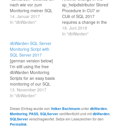
nach wie vor zum
sp_helpdistributor Stored
Monitoring meiner SQL
Procedure in CU7 or
Server verwende. Ich
14. Januar 2017
CU6 of SQL 2017
hatte das ja auch in den
In "dbWarden"
requires a change in the
PASS Regionalgruppen
dbWarden
18. Juni 2018
Rheinland und
rpt_HealthReport Stored
In "dbWarden"
Ruhrgebiet vorgestellt.
Procedure. I've
dbWarden SQL Server
Die Weiterentwicklung ist
upgraded from CU5 to
Monitoring Script with
leider zum Stillstand
CU7, so one of the last
SQL Server 2017
gekommen, die
two CU changed the
[german version below]
ursprünglichen Autoren
System SP again.
I'm still using the free
haben schon länger
Additional to the both
dbWarden Monitoring
keine Erweiterung…
that are described in a…
Scripts for an easy basis
monitoring of our SQL
Server Environment.
13. November 2017
Links to the orignal
In "dbWarden"
documentation is at the
bottom of this short blog
Dieser Eintrag wurde von
Volker Bachmann
unter
dbWarden
,
article. With SQL Server
Monitoring
,
PASS
,
SQLServer
veröffentlicht und mit
dbWarden
,
2017 there is a new
SQLServer
verschlagwortet. Setze ein Lesezeichen für den
change neccessary for
Permalink
.