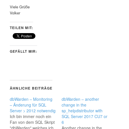
Viele Grüße
Volker
TEILEN MIT:
GEFÄLLT MIR:
ÄHNLICHE BEITRÄGE
dbWarden – Monitoring
dbWarden – another
– Änderung für SQL
change in the
Server > 2012 notwendig
sp_helpdistributor with
Ich bin immer noch ein
SQL Server 2017 CU7 or
Fan von dem SQL Skript
6
"dbWarden" welches ich
Another change in the