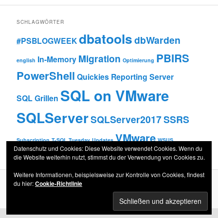
SCHLAGWÖRTER
dbatools
dbWarden
#PSBLOGWEEK
PBIRS
Migration
In-Memory
english
Optimierung
PowerShell
Quickies
Reporting Server
SQL on VMware
SQL Grillen
SQLServer
SQLServer2017
SSRS
VMware
Subscription
T-SQL Tuesday
Updates
WSUS
Datenschutz und Cookies: Diese Website verwendet Cookies. Wenn du
die Website weiterhin nutzt, stimmst du der Verwendung von Cookies zu.
Weitere Informationen, beispielsweise zur Kontrolle von Cookies, findest
du hier:
Cookie-Richtlinie
Datenschutzerklärung
Stolz präsentiert von WordPress