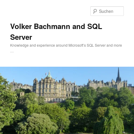
Zum
primären
Such
Inhalt
springen
Volker Bachmann and SQL
Server
Knowledge and experience around Microsoft’s SQL Server and more
…