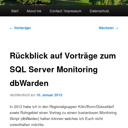
Hauptmenü
Start
About me
Contact / Impressum
Datenschutz
Beitragsnavigation
←
Vorheriger
Nächster
→
Rückblick auf Vorträge zum
SQL Server Monitoring
dbWarden
Veröffentlicht am
10. Januar 2015
In 2013 habe ich in den Regionalgruppen Köln/Bonn/Düsseldorf
sowie Ruhrgebiet einen Vortrag zu einem kostenlosen Monitoring
Skript (dbWarden) halten können welches ich Euch nicht
vorenthalten möchte.