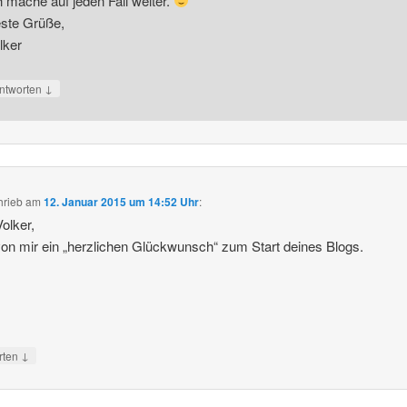
h mache auf jeden Fall weiter.
ste Grüße,
lker
↓
ntworten
hrieb
am
12. Januar 2015 um 14:52 Uhr
:
Volker,
on mir ein „herzlichen Glückwunsch“ zum Start deines Blogs.
↓
rten