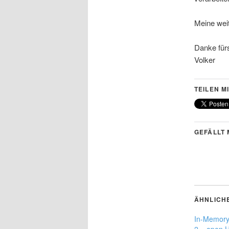
Meine wei
Danke für
Volker
TEILEN MI
GEFÄLLT 
ÄHNLICH
In-Memory 
2 – open 