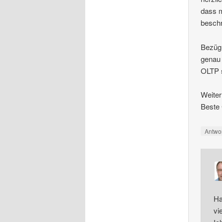
dass m
beschr
Bezügl
genau 
OLTP s
Weiter
Beste
Antwo
Ha
vi