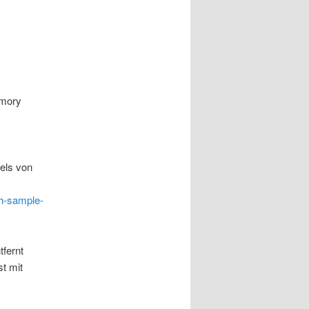
emory
y
els von
th-sample-
tfernt
st mit