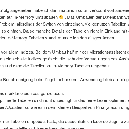
folg angetrieben habe ich dann natürlich sofort versucht vorhanden
ken auf In-Memory umzubauen
. Das Umbauen der Datenbank wa
Problem, allerdings der Switch von einzelnen, viel genutzen Tabellen
 so einfach. Da so manche Details der Tabellen nicht in Einklang mit
er In-Memory Tabellen stand, musste ich dort einiges ändern.
 vor allem Indizes. Bei dem Umbau half mir der Migrationsassistent
nn einfach alle Indizes gelöscht die nicht den Vorstellungen des Assi
en und dann die Tabellen zu In-Memory Tabellen umgebaut.
te Beschleunigung beim Zugriff mit unserer Anwendung blieb allerdin
ein erklärte sich das ganze auch:
imierte Tabellen sind nicht unbedingt für das reine Lesen optimiert,
ben/Updates, so wie es in dem kleinen Beispiel von Pinal ja auch umge
r nur Tabellen umgebaut hatte, die ausschließlich lesende Zugriffe zu
n hatten, stellte sich keine Beschleunigung ein.