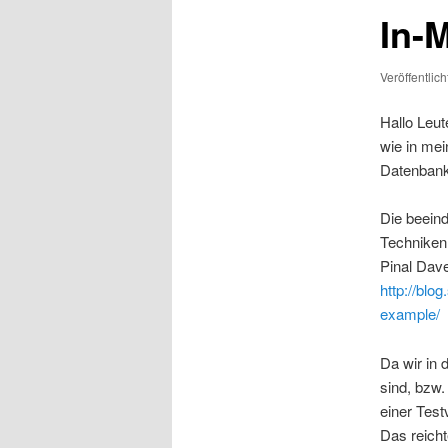
In-
Veröffentlic
Hallo Leut
wie in me
Datenbank
Die beein
Techniken
Pinal Dave
http://blo
example/
Da wir in 
sind, bzw.
einer Test
Das reicht