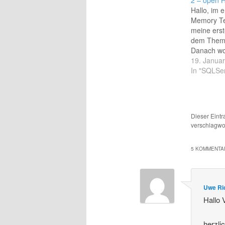
Hallo, im e
Memory Te
meine erst
dem Thema
Danach wol
dem Thema
19. Janua
etwas län
In "SQLSe
ich dann p
Hinweis au
Platform d
Instituts 
Dieser Eint
gefunden. 
verschlagwor
kostenlos
5 KOMMENTAR
Uwe Ri
Hallo 
herzli