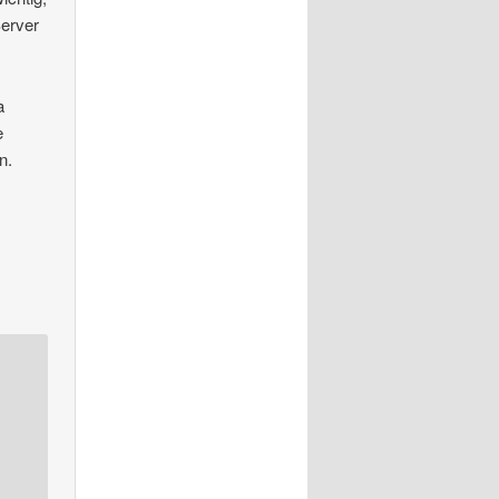
Server
a
e
n.