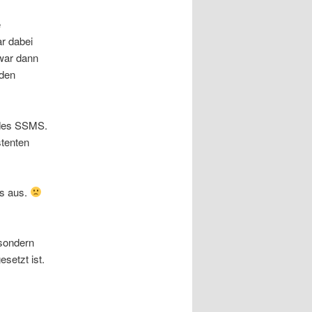
e
r dabei
 war dann
 den
 des SSMS.
stenten
gs aus.
 sondern
setzt ist.