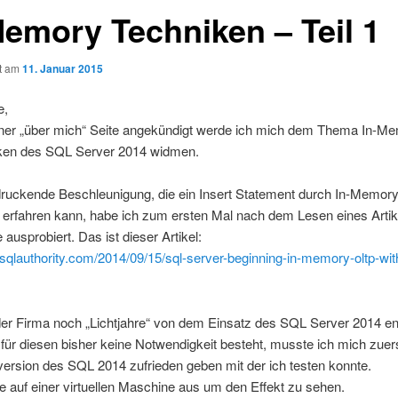
Memory Techniken – Teil 1
ht am
11. Januar 2015
e,
iner „über mich“ Seite angekündigt werde ich mich dem Thema In-M
en des SQL Server 2014 widmen.
druckende Beschleunigung, die ein Insert Statement durch In-Memor
 erfahren kann, habe ich zum ersten Mal nach dem Lesen eines Artik
 ausprobiert. Das ist dieser Artikel:
g.sqlauthority.com/2014/09/15/sql-server-beginning-in-memory-oltp-wi
der Firma noch „Lichtjahre“ von dem Einsatz des SQL Server 2014 en
 für diesen bisher keine Notwendigkeit besteht, musste ich mich zuer
version des SQL 2014 zufrieden geben mit der ich testen konnte.
e auf einer virtuellen Maschine aus um den Effekt zu sehen.