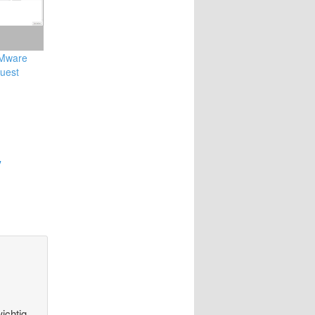
VMware
uest
y
ichtig,