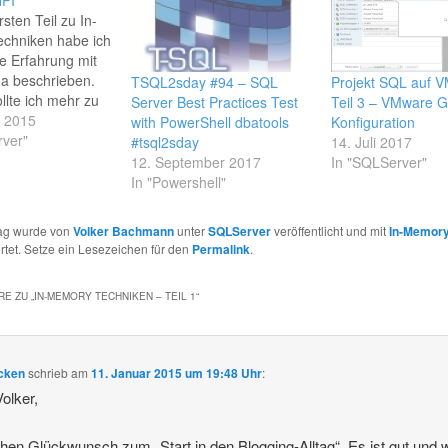
rsten Teil zu In-
chniken habe ich
e Erfahrung mit
 beschrieben.
TSQL2sday #94 – SQL
Projekt SQL auf 
lte ich mehr zu
Server Best Practices Test
Teil 3 – VMware G
 wissen. Nach
r 2015
with PowerShell dbatools
Konfiguration
gerer Suche habe
rver"
#tsql2sday
14. Juli 2017
er Zufall einen
12. September 2017
In "SQLServer"
f die Online
In "Powershell"
es Hasso Plattner
in Potsdam
rag wurde von
Volker Bachmann
unter
SQLServer
veröffentlicht und mit
In-Memor
Dort wird ein
tet. Setze ein Lesezeichen für den
Permalink
.
es…
E ZU „
IN-MEMORY TECHNIKEN – TEIL 1
“
cken
schrieb
am
11. Januar 2015 um 19:48 Uhr
:
Volker,
chen Glückwunsch zum „Start in den Blogging-Alltag“. Es ist gut und w