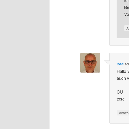
Ic
Be
Vo
A
tosc
sc
Hallo 
auch v
CU
tosc
Antwo