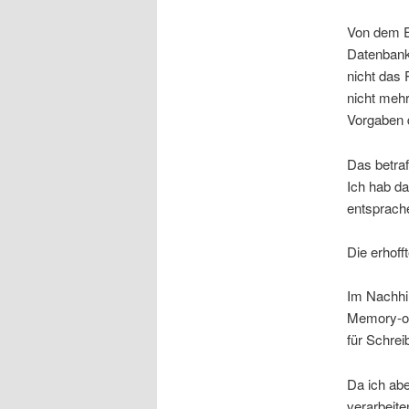
Von dem Er
Datenban
nicht das 
nicht mehr
Vorgaben d
Das betraf
Ich hab da
entsprach
Die erhoff
Im Nachhin
Memory-opt
für Schrei
Da ich abe
verarbeite