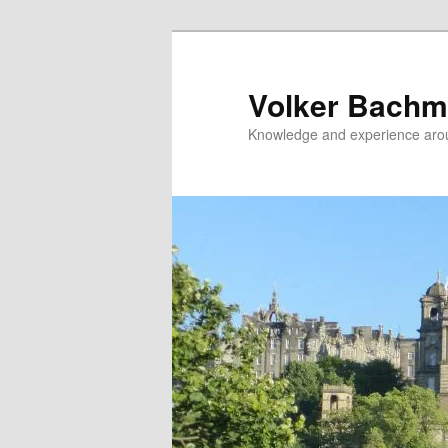
Zum
Zum
primären
sekundären
Inhalt
Inhalt
Volker Bachm
springen
springen
Knowledge and experience aro