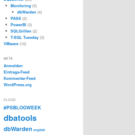
Monitoring
(5)
dbWarden
(4)
PASS
(2)
PowerBI
(3)
SQLGrillen
(2)
T-SQL Tuesday
(3)
VMware
(10)
META
Anmelden
Eintrags-Feed
Kommentar-Feed
WordPress.org
CLOUD
#PSBLOGWEEK
dbatools
dbWarden
english