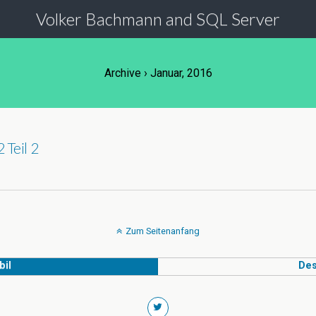
Volker Bachmann and SQL Server
Archive › Januar, 2016
Teil 2
Zum Seitenanfang
il
Des