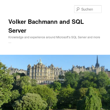
Zum
primären
Such
Inhalt
springen
Volker Bachmann and SQL
Server
Knowledge and experience around Microsoft’s SQL Server and more
…