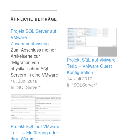
ÄHNLICHE BEITRÄGE
Projekt SQL Server auf
VMware –
Zusammenfassung
Zum Abschluss meiner
Artikelserie zur
Projekt SQL auf VMware
"Migration von
Teil 3 – VMware Guest
physikalischen SQL
Konfiguration
Servern in eine VMware
14. Juli 2017
Umgebung", kommt hier
16. Juni 2018
In "SQLServer"
nun noch die
In "SQLServer"
versprochene
Zusammenfassung. Das
Projekt wird als
abgeschlossen
betrachtet, obwohl
aktuell noch ein
Projekt SQL auf VMware
physikalischer SQL
Teil 1 – Einführung oder
Server "übrig" ist zu
das „Warum“