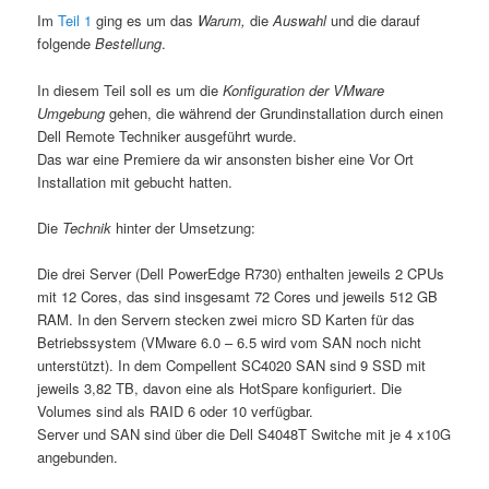
Im
Teil 1
ging es um das
Warum,
die
Auswahl
und die darauf
folgende
Bestellung
.
In diesem Teil soll es um die
Konfiguration der VMware
Umgebung
gehen, die während der Grundinstallation durch einen
Dell Remote Techniker ausgeführt wurde.
Das war eine Premiere da wir ansonsten bisher eine Vor Ort
Installation mit gebucht hatten.
Die
Technik
hinter der Umsetzung:
Die drei Server (Dell PowerEdge R730) enthalten jeweils 2 CPUs
mit 12 Cores, das sind insgesamt 72 Cores und jeweils 512 GB
RAM. In den Servern stecken zwei micro SD Karten für das
Betriebssystem (VMware 6.0 – 6.5 wird vom SAN noch nicht
unterstützt). In dem Compellent SC4020 SAN sind 9 SSD mit
jeweils 3,82 TB, davon eine als HotSpare konfiguriert. Die
Volumes sind als RAID 6 oder 10 verfügbar.
Server und SAN sind über die Dell S4048T Switche mit je 4 x10G
angebunden.