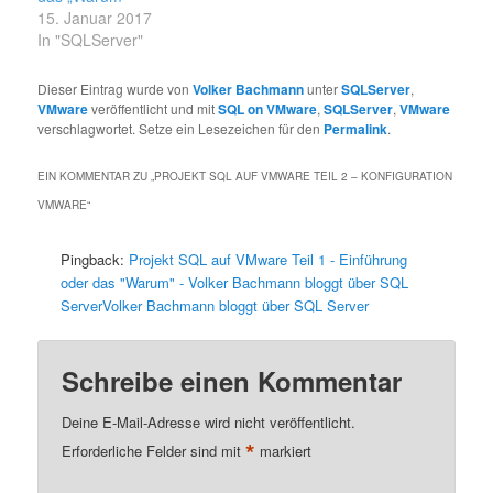
virtualisieren. Das hängt
15. Januar 2017
zum einen damit
In "SQLServer"
zusammen, dass der
Server noch bis Ende…
Dieser Eintrag wurde von
Volker Bachmann
unter
SQLServer
,
VMware
veröffentlicht und mit
SQL on VMware
,
SQLServer
,
VMware
verschlagwortet. Setze ein Lesezeichen für den
Permalink
.
EIN KOMMENTAR ZU „
PROJEKT SQL AUF VMWARE TEIL 2 – KONFIGURATION
VMWARE
“
Pingback:
Projekt SQL auf VMware Teil 1 - Einführung
oder das "Warum" - Volker Bachmann bloggt über SQL
ServerVolker Bachmann bloggt über SQL Server
Schreibe einen Kommentar
Deine E-Mail-Adresse wird nicht veröffentlicht.
*
Erforderliche Felder sind mit
markiert