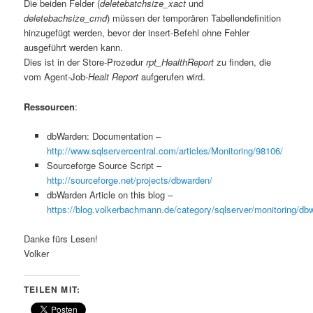
Die beiden Felder (
deletebatchsize_xact
und
deletebachsize_cmd
) müssen der temporären Tabellendefinition
hinzugefügt werden, bevor der insert-Befehl ohne Fehler
ausgeführt werden kann.
Dies ist in der Store-Prozedur
rpt_HealthReport
zu finden, die
vom Agent-Job-
Healt Report
aufgerufen wird.
Ressourcen
:
dbWarden: Documentation –
http://www.sqlservercentral.com/articles/Monitoring/98106/
Sourceforge Source Script –
http://sourceforge.net/projects/dbwarden/
dbWarden Article on this blog –
https://blog.volkerbachmann.de/category/sqlserver/monitoring/db
Danke fürs Lesen!
Volker
TEILEN MIT: