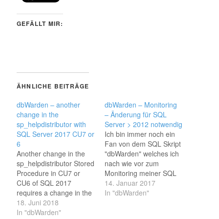
GEFÄLLT MIR:
ÄHNLICHE BEITRÄGE
dbWarden – another
dbWarden – Monitoring
change in the
– Änderung für SQL
sp_helpdistributor with
Server > 2012 notwendig
SQL Server 2017 CU7 or
Ich bin immer noch ein
6
Fan von dem SQL Skript
Another change in the
"dbWarden" welches ich
sp_helpdistributor Stored
nach wie vor zum
Procedure in CU7 or
Monitoring meiner SQL
CU6 of SQL 2017
Server verwende. Ich
14. Januar 2017
requires a change in the
hatte das ja auch in den
In "dbWarden"
dbWarden
18. Juni 2018
PASS Regionalgruppen
rpt_HealthReport Stored
In "dbWarden"
Rheinland und